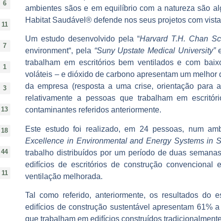
6
ambientes sãos e em equilíbrio com a natureza
são a
Habitat Saudável® defende nos seus projetos com vista 
11
Um estudo desenvolvido pela “
Harvard T.H. Chan Sch
7
environment“,
pela
“Suny Upstate Medical University”
e
trabalham em escritórios bem ventilados e com baixo
1
voláteis – e dióxido de carbono apresentam um melhor
da empresa (resposta a uma crise, orientação para as
3
relativamente a pessoas que trabalham em escritóri
contaminantes referidos anteriormente
.
13
Este estudo foi realizado, em 24 pessoas, num amb
18
Excellence in Environmental and Energy Systems in 
44
trabalho distribuídos por um período de duas semanas
edifícios de escritórios de construção convencional e
11
ventilação melhorada.
Tal como referido, anteriormente, os resultados d
edifícios de construção sustentável apresentam 61% 
que trabalham em edifícios construídos tradicionalment