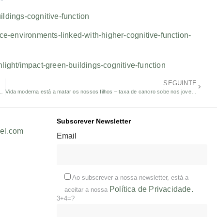
ldings-cognitive-function
e-environments-linked-with-higher-cognitive-function-
hlight/impact-green-buildings-cognitive-function
SEGUINTE
causa-efeito com a doença de Alzheimer
Vida moderna está a matar os nossos filhos – taxa de cancro sobe nos jovens
Subscrever Newsletter
el.com
Email
Ao subscrever a nossa newsletter, está a
Política de Privacidade.
aceitar a nossa
3+4=?