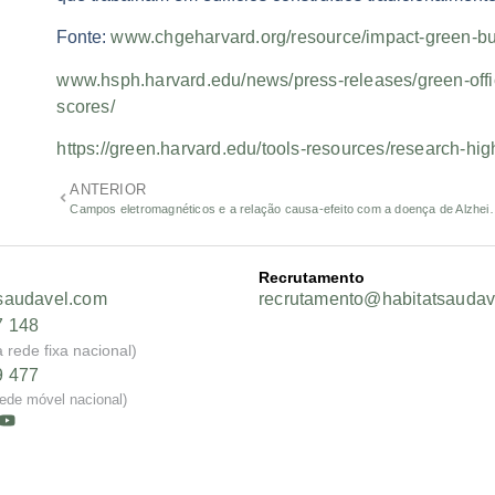
Fonte:
www.chgeharvard.org/resource/impact-green-bui
www.hsph.harvard.edu/news/press-releases/green-offic
scores/
https://green.harvard.edu/tools-resources/research-hig
ANTERIOR
Campos eletromagnéticos e a relação 
Recrutamento
saudavel.com
recrutamento@habitatsaudav
7 148
rede fixa nacional)
9 477
ede móvel nacional)