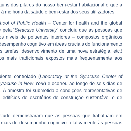
lguns
dos pilares do nosso bem-estar habitacional
e que a
à melhoria da saúde e bem-estar dos seus utilizadores.
ool of Public Healt
h – Center for health and the global
 pela “
Syracuse University
” concluiu que as
pessoas que
s níveis de poluentes interiores – compostos orgânicos
 desempenho cognitivo em áreas cruciais do funcionamento
 tarefas, desenvolvimento de uma nova estratégia, etc.)
os mais tradicionais expostos mais frequentemente aos
iente controlado (
Laboratory at the Syracuse Center of
Syracuse in New York
) e ocorreu ao longo de seis dias de
. A amostra foi submetida a condições representativas de
 edifícios de escritórios de construção sustentável e de
o estudo demonstraram que as pessoas que
trabalham em
a mais de desempenho cognitivo relativamente às pessoas
e
.