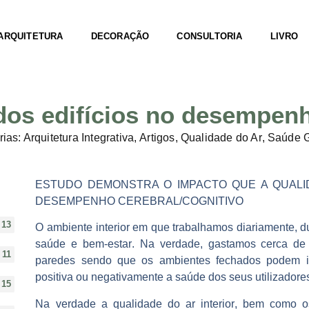
ARQUITETURA
DECORAÇÃO
CONSULTORIA
LIVRO
dos edifícios no desempenh
ias:
Arquitetura Integrativa
,
Artigos
,
Qualidade do Ar
,
Saúde G
ESTUDO DEMONSTRA O IMPACTO QUE A QUALID
DESEMPENHO CEREBRAL/COGNITIVO
13
O
ambiente interior em que trabalhamos diariamente
, 
saúde e bem-estar
. Na verdade, gastamos cerca de
11
paredes sendo que os ambientes fechados podem in
positiva ou negativamente a saúde dos seus utilizadore
15
Na verdade
a qualidade do ar interior
, bem como o