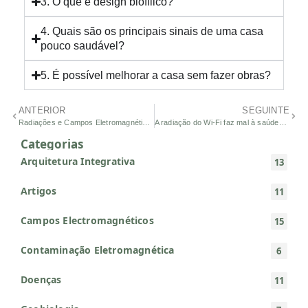
3. O que é design biofílico?
4. Quais são os principais sinais de uma casa
pouco saudável?
5. É possível melhorar a casa sem fazer obras?
ANTERIOR
SEGUINTE
Radiações e Campos Eletromagnéticos em Casa: Um Caso Real
A radiação do Wi-Fi faz mal à saúde? Mito ou realidade – e o que fazer em casa
Categorias
Arquitetura Integrativa
13
Artigos
11
Campos Electromagnéticos
15
Contaminação Eletromagnética
6
Doenças
11