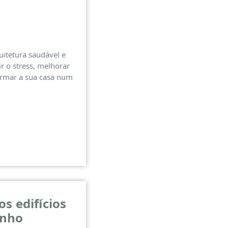
itetura saudável e
r o stress, melhorar
ormar a sua casa num
s edifícios
enho