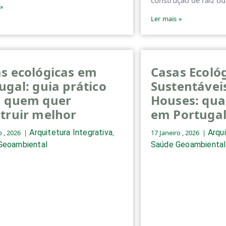
construção de raiz o
 »
Ler mais »
s ecológicas em
Casas Ecológ
ugal: guia prático
Sustentáveis
a quem quer
Houses: qua
truir melhor
em Portugal
Arquitetura Integrativa
Arqui
o , 2026
,
17 Janeiro , 2026
Geoambiental
Saúde Geoambiental