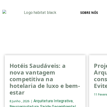
SOBRE NÓS
Hotéis Saudáveis: a
Proj
nova vantagem
Arqu
competitiva na
cons
hotelaria de luxo e bem-
Evit
estar
11 Fevere
Arquitetura Integrativa
8 Junho , 2026
,
Neuroarquitetura
Saúde Geoambiental
,
,