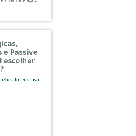
u em remodelação.
icas,
 e Passive
l escolher
?
tetura Integrativa
,