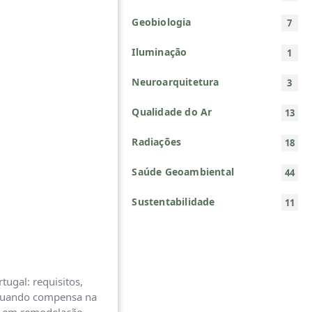
Geobiologia
7
Iluminação
1
Neuroarquitetura
3
Qualidade do Ar
13
Radiações
18
Saúde Geoambiental
44
Sustentabilidade
11
ugal: requisitos,
 quando compensa na