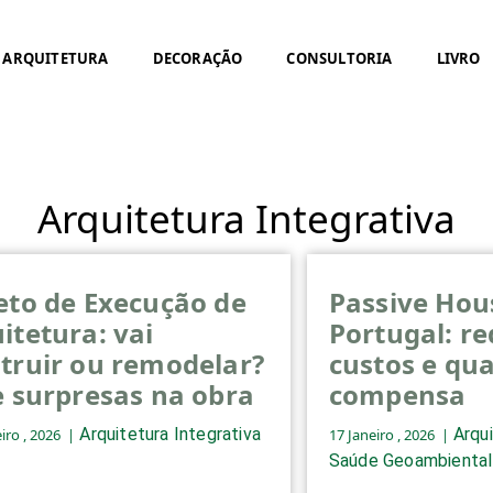
ARQUITETURA
DECORAÇÃO
CONSULTORIA
LIVRO
Arquitetura Integrativa
eto de Execução de
Passive Ho
itetura: vai
Portugal: re
truir ou remodelar?
custos e qu
e surpresas na obra
compensa
Arquitetura Integrativa
Arqui
iro , 2026
17 Janeiro , 2026
Saúde Geoambiental