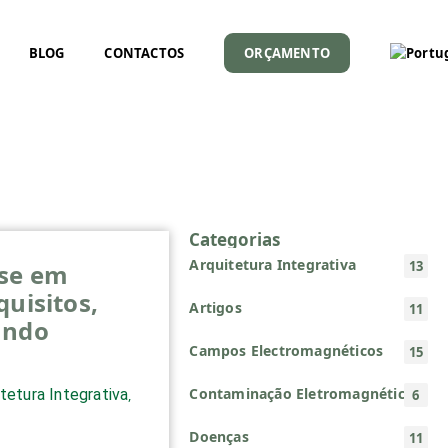
BLOG
CONTACTOS
ORÇAMENTO
Categorias
Arquitetura Integrativa
13
use em
quisitos,
Artigos
11
ando
Campos Electromagnéticos
15
Contaminação Eletromagnética
tetura Integrativa
6
,
Doenças
11