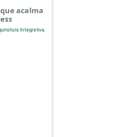
 que acalma
ress
quitetura Integrativa
,