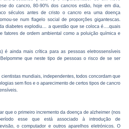
ese do cancro, 80-90% dos cancros estão, hoje em dia,
nco séculos antes de cristo o cancro era uma doença
ornou-se num flagelo social de proporções gigantescas.
da diabetes explodiu… a questão que se coloca é….quais
a e fatores de ordem ambiental como a poluição química e
) é ainda mais crítica para as pessoas eletrossensíveis
do Belpomme que
neste tipo de pessoas o risco de se ser
 cientistas mundiais, independentes, todos concordam que
logias sem fios e o aparecimento de certos tipos de cancro
ensíveis
.
car que o
primeiro incremento da doença de alzheimer
(nos
período esse que está
associado à introdução de
evisão, o computador e outros aparelhos eletrónicos
. O