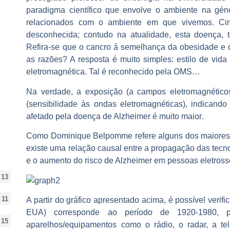
paradigma científico que envolve o ambiente na gén
relacionados com o ambiente em que vivemos
. Ci
desconhecida; contudo na atualidade, esta doença, t
Refira-se que o cancro á semelhança da obesidade e 
as razões? A resposta é muito simples: estilo de vid
eletromagnética. Tal é reconhecido pela OMS…
Na verdade,
a exposição (a campos eletromagnéticos
(sensibilidade às ondas eletromagnéticas), indican
afetado pela doença de Alzheimer é muito maior
.
Como Dominique Belpomme refere
alguns dos maiores
existe uma relação causal entre a propagação das tecno
e o aumento do risco de Alzheimer em pessoas eletross
13
11
A partir do gráfico apresentado acima, é possível verifi
EUA)
corresponde ao período de 1920-1980
, 
15
aparelhos/equipamentos como o rádio, o radar, a tel