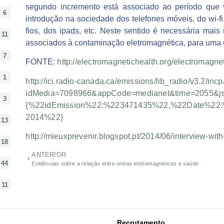
segundo incremento está associado ao
período que 
6
introdução na sociedade dos telefones móveis, do wi-f
fios, dos ipads, etc
. Neste sentido é necessária mais
11
associados à contaminação eletromagnética, para uma ut
7
FONTE:
http://electromagnetichealth.org/electromagnet
1
http://ici.radio-canada.ca/emissions/lib_radio/v3.2/i
idMedia=7098966&appCode=medianet&time=2055&j
3
{%22idEmission%22:%223471435%22,%22Date%22:%
2014%22}
13
http://mieuxprevenir.blogspot.pt/2014/06/interview-wi
18
ANTERIOR
44
Evidências sobre a relação entre ondas eletromagnéticas e saúde
11
Recrutamento