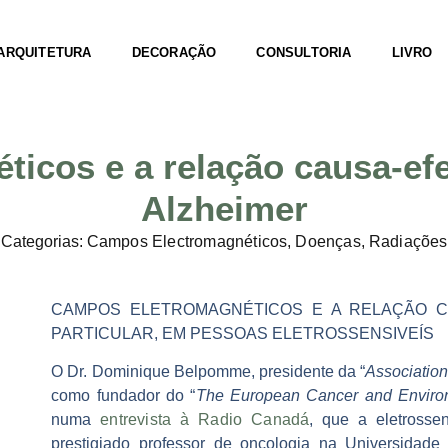
ARQUITETURA
DECORAÇÃO
CONSULTORIA
LIVRO
icos e a relação causa-ef
Alzheimer
Categorias:
Campos Electromagnéticos
,
Doenças
,
Radiações
CAMPOS ELETROMAGNÉTICOS E A RELAÇÃO C
PARTICULAR, EM PESSOAS ELETROSSENSIVEÍS
O
Dr. Dominique Belpomme
, presidente da “
Association
como fundador do “
The European Cancer and Environ
numa
entrevista à Radio Canadá
, que
a eletrossen
prestigiado professor de oncologia na Universidade