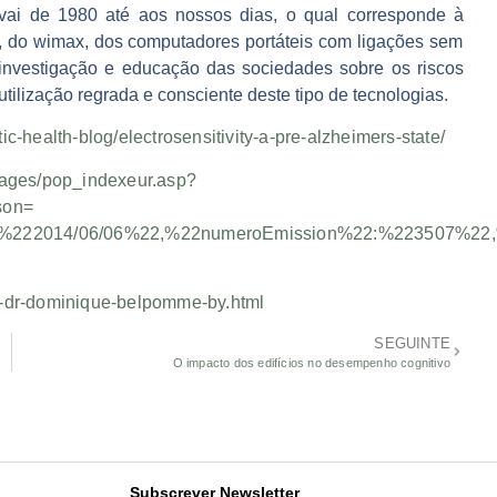
vai de 1980 até aos nossos dias
, o qual corresponde à
i, do wimax, dos computadores portáteis com ligações sem
 investigação e educação das sociedades sobre os riscos
ilização regrada e consciente deste tipo de tecnologias.
ic-health-blog/electrosensitivity-a-pre-alzheimers-state/
ncpages/pop_indexeur.asp?
son=
222014/06/06%22,%22numeroEmission%22:%223507%22,%2
th-dr-dominique-belpomme-by.html
SEGUINTE
O impacto dos edifícios no desempenho cognitivo
Subscrever Newsletter